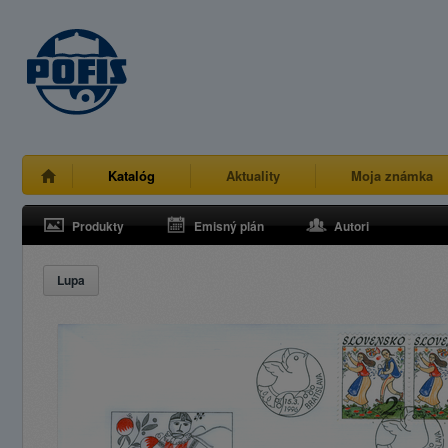
Katalóg
Aktuality
Moja známka
Produkty
Emisný plán
Autori
Lupa