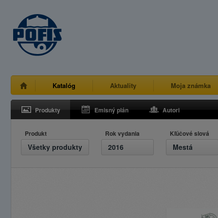
Katalóg
Aktuality
Moja známka
Produkty
Emisný plán
Autori
Produkt
Rok vydania
Kľúčové slová
Všetky produkty
2016
Mestá