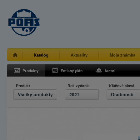
Katalóg
Aktuality
Moja známka
Produkty
Emisný plán
Autori
Produkt
Rok vydania
Kľúčové slová
Všetky produkty
2021
Osobnosti