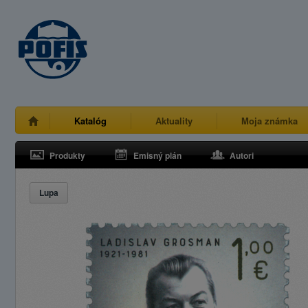
Katalóg
Aktuality
Moja známka
Produkty
Emisný plán
Autori
Lupa