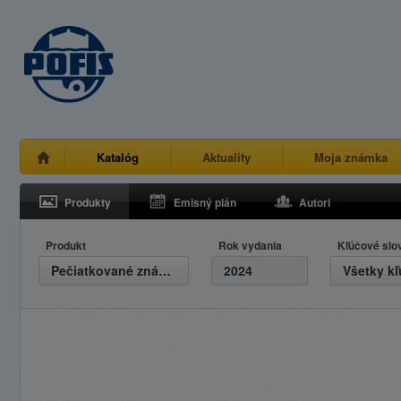
Katalóg
Aktuality
Moja známka
Produkty
Emisný plán
Autori
Produkt
Rok vydania
Kľúčové slo
Pečiatkované známky
2024