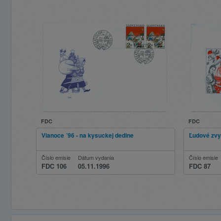
FDC
FDC
Vianoce ´96 - na kysuckej dedine
Ľudové zvy
Číslo emisie
Dátum vydania
Číslo emisie
FDC 106
05.11.1996
FDC 87