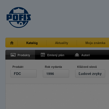
Katalóg
Aktuality
Moja známka
Produkty
Emisný plán
Autori
Produkt
Rok vydania
Kľúčové slová
FDC
1996
Ľudové zvyky