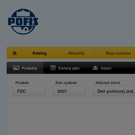
Katalóg
Aktuality
Moja známka
Produkty
Emisný plán
Autori
Produkt
Rok vydania
Kľúčové slová
FDC
2007
Deň pošt