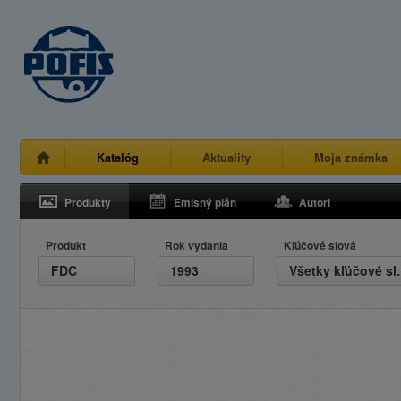
Katalóg
Aktuality
Moja známka
Produkty
Emisný plán
Autori
Produkt
Rok vydania
Kľúčové slová
FDC
1993
Všetky 