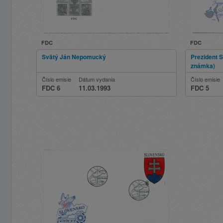
FDC
FDC
Svätý Ján Nepomucký
Prezident S
známka)
Číslo emisie
Dátum vydania
Číslo emisie
FDC 6
11.03.1993
FDC 5