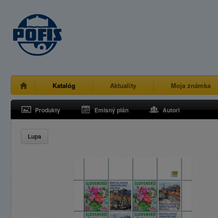
Katalóg
Aktuality
Moja známka
Produkty
Emisný plán
Autori
Lupa