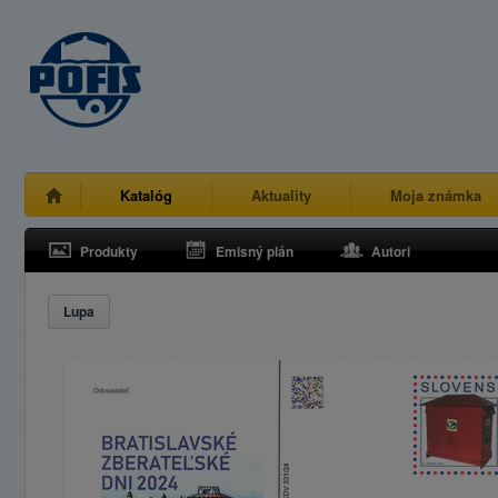
Katalóg
Aktuality
Moja známka
Produkty
Emisný plán
Autori
Lupa