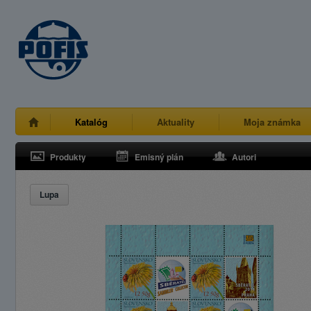
Katalóg
Aktuality
Moja známka
Produkty
Emisný plán
Autori
Lupa