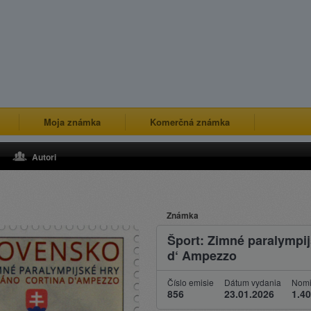
Moja známka
Komerčná známka
Autori
Známka
Šport: Zimné paralympij
d‘ Ampezzo
Číslo emisie
Dátum vydania
Nomi
856
23.01.2026
1.40