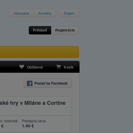
Informácie
Kontakty
English
Prihlásiť
Registrácia
Obľúbené
Košík
Poslať na Facebook
ské hry v Miláne a Cortine
n. hodnota
Predajná cena
 €
1.40 €