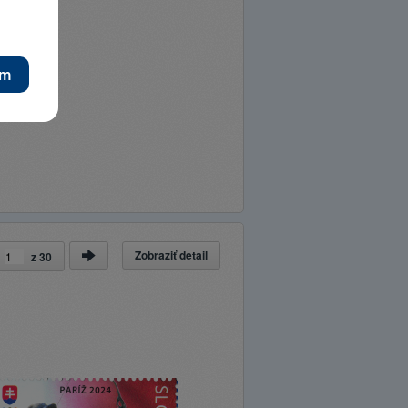
Zobraziť detail
a
z
30