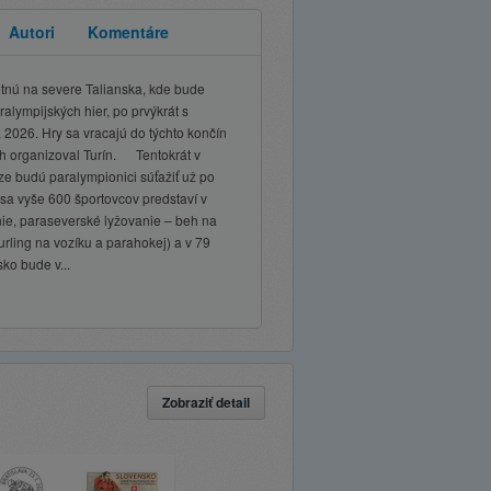
Autori
Komentáre
tnú na severe Talianska, kde bude
alympijských hier, po prvýkrát s
 2026. Hry sa vracajú do týchto končín
ch organizoval Turín. Tentokrát v
e budú paralympionici súťažiť už po
 sa vyše 600 športovcov predstaví v
nie, paraseverské lyžovanie – beh na
urling na vozíku a parahokej) a v 79
o bude v...
Zobraziť detail