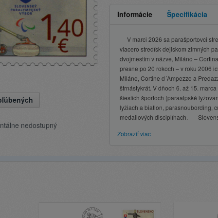
Informácie
Špecifikácia
V marci 2026 sa parašportovci stre
viacero stredísk dejiskom zimných par
dvojmestím v názve, Miláno – Cortina
presne po 20 rokoch – v roku 2006 i
Miláne, Cortine d´Ampezzo a Predazz
štrnástykrát. V dňoch 6. až 15. marca
šiestich športoch (paraalpské lyžova
obľúbených
lyžiach a biatlon, parasnoubording, c
medailových disciplínach. Slovensk
ntálne nedostupný
Zobraziť viac