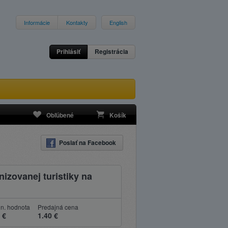
Informácie
Kontakty
English
Prihlásiť
Registrácia
Obľúbené
Košík
Poslať na Facebook
nizovanej turistiky na
n. hodnota
Predajná cena
 €
1.40 €