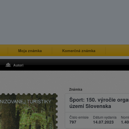
Moja známka
Komerčná známka
Autori
Známka
Šport: 150. výročie orga
území Slovenska
Číslo emisie
Dátum vydania
Nomi
797
14.07.2023
1.40