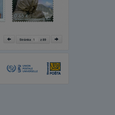
Stránka
z
89