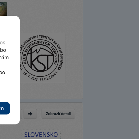
Zobraziť detail
a
z
89