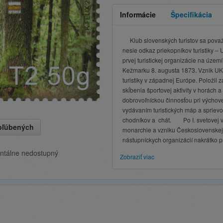
Informácie
Špecifikácia
Klub slovenských turistov sa považu
nesie odkaz priekopníkov turistiky –
prvej turistickej organizácie na úze
Kežmarku 8. augusta 1873. Vznik UKS 
turistiky v západnej Európe. Položil z
skĺbenia športovej aktivity v horách a
dobrovoľníckou činnosťou pri výchove 
vydávaním turistických máp a spriev
chodníkov a chát. Po I. svetovej v
obľúbených
monarchie a vzniku Československej 
nástupníckych organizácií nakrátko pr
ntálne nedostupný
Zobraziť viac