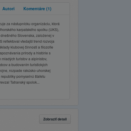
Autori
Komentáre
(1)
je za nástupnícku organizáciu, ktorá
 Uhorského karpatského spolku (UKS),
mí dnešného Slovenska, založenej v
reflektoval vtedajší trend rozvoja
áklady klubovej činnosti a filozofie
 spoznávania prírody a histórie s
mladých turistov a alpinistov,
odcov a budovaním turistických
ojne, rozpade rakúsko-uhorskej
republiky pomyselnú štafetu
evzal Tatranský spolok...
Zobraziť detail