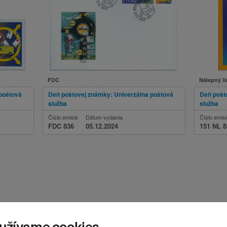
FDC
Nálepný li
poštová
Deň poštovej známky: Univerzálna poštová
Deň pošt
služba
služba
Číslo emisie
Dátum vydania
Číslo emis
FDC 836
05.12.2024
151 NL 8