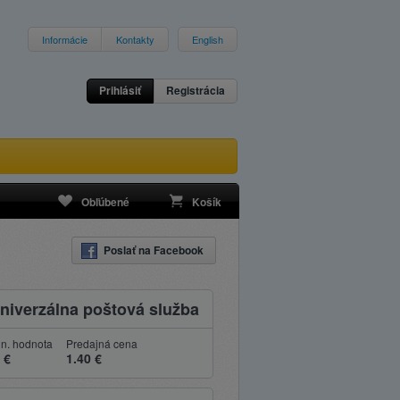
Informácie
Kontakty
English
Prihlásiť
Registrácia
Obľúbené
Košík
Poslať na Facebook
niverzálna poštová služba
n. hodnota
Predajná cena
 €
1.40 €