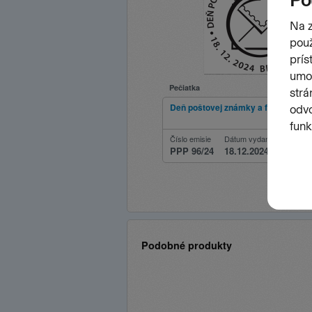
Pečiatka
Deň poštovej známky a filatelie 202
Číslo emisie
Dátum vydania
PPP 96/24
18.12.2024
Podobné produkty