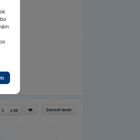
Zobraziť detail
a
z
46