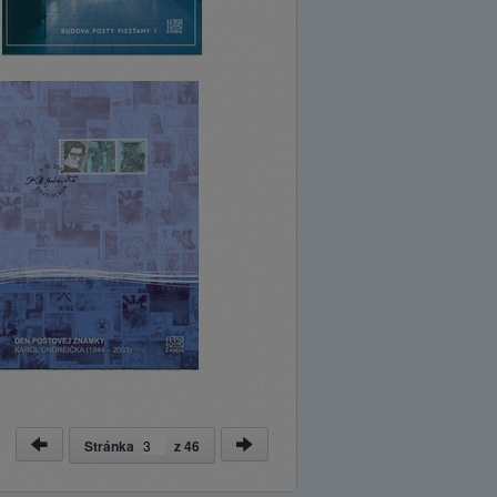
Stránka
z
46