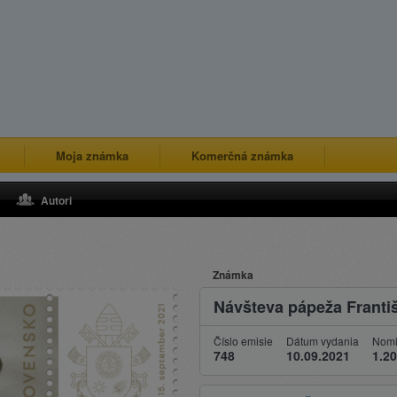
Moja známka
Komerčná známka
Autori
Známka
Návšteva pápeža Franti
Číslo emisie
Dátum vydania
Nomi
748
10.09.2021
1.20