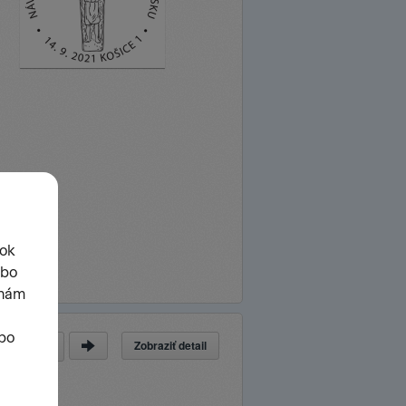
Zobraziť detail
a
z
62