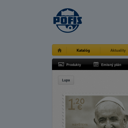
Katalóg
Aktuality
Produkty
Emisný plán
Lupa