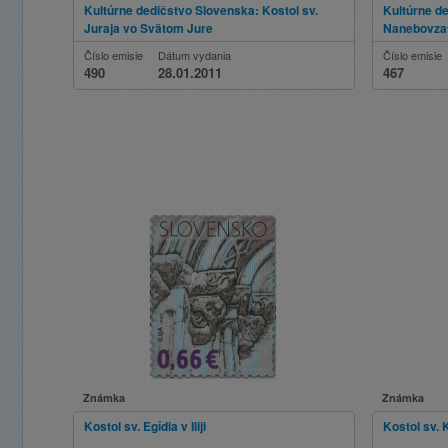
Kultúrne dedičstvo Slovenska: Kostol sv.
Kultúrne d
Juraja vo Svätom Jure
Nanebovzati
Číslo emisie
Dátum vydania
Číslo emisie
490
28.01.2011
467
Známka
Známka
Kostol sv. Egídia v Iliji
Kostol sv. 