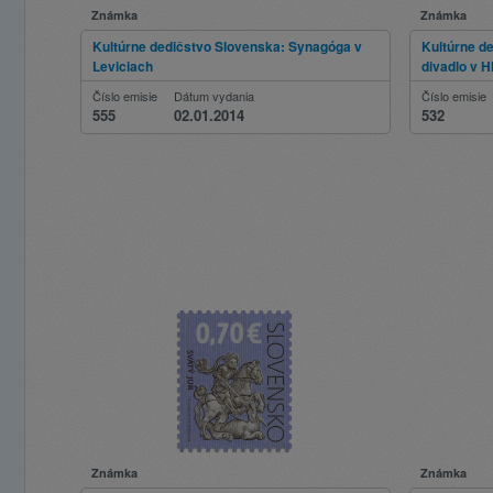
Známka
Známka
Kultúrne dedičstvo Slovenska: Synagóga v
Kultúrne d
Leviciach
divadlo v H
Číslo emisie
Dátum vydania
Číslo emisie
555
02.01.2014
532
Známka
Známka