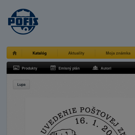
Katalóg
Aktuality
Moja známka
Produkty
Emisný plán
Autori
Lupa