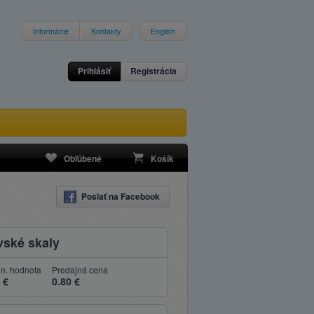
Informácie
Kontakty
English
Prihlásiť
Registrácia
Obľúbené
Košík
Poslať na Facebook
vské skaly
n. hodnota
Predajná cena
 €
0.80 €