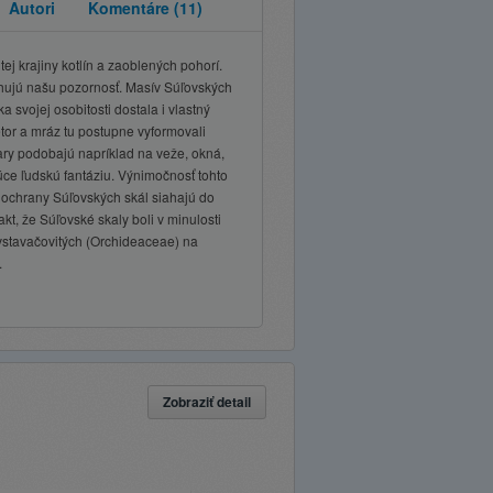
Autori
Komentáre
(11)
tej krajiny kotlín a zaoblených pohorí.
ahujú našu pozornosť. Masív Súľovských
 svojej osobitosti dostala i vlastný
tor a mráz tu postupne vyformovali
ary podobajú napríklad na veže, okná,
úce ľudskú fantáziu. Výnimočnosť tohto
y ochrany Súľovských skál siahajú do
t, že Súľovské skaly boli v minulosti
 vstavačovitých (Orchideaceae) na
.
Zobraziť detail