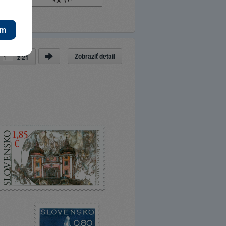
Zobraziť detail
a
z
21