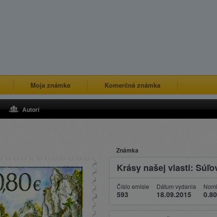
Moja známka
Komerčná známka
Autori
Známka
Krásy našej vlasti: Súľo
Číslo emisie
Dátum vydania
Nomi
593
18.09.2015
0.80