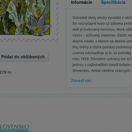
Informácie
Špecifikácia
Súľovské skaly akoby vyrastali z okoli
Ich nezvyčajné tvary už zďaleka priť
skál je budovaný horninou, ktorá vďaka
názov − súľovský zlepenec. Dážď, vie
skalné mesto, v ktorom sa skalné útv
ihly, brány a rôzne postavy podnecuj
územia odzrkadľuje aj to, že počiatk
Pridať do obľúbených
roku 1929. Dôvodom ochrany bol aj fak
jednou z najbohatších lokalít čeľade
Slovensku. Avšak väčšina vzácnych..
279
ks
Zobraziť viac