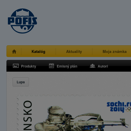
Katalóg
Aktuality
Moja známka
Produkty
Emisný plán
Autori
Lupa