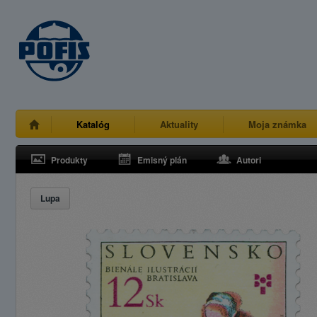
Katalóg
Aktuality
Moja známka
Produkty
Emisný plán
Autori
Lupa