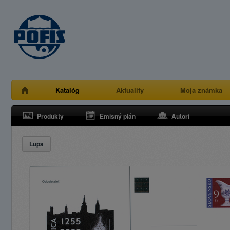
Katalóg
Aktuality
Moja známka
Produkty
Emisný plán
Autori
Lupa