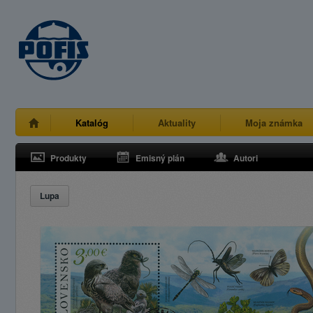
Katalóg
Aktuality
Moja známka
Produkty
Emisný plán
Autori
Lupa