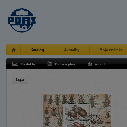
Katalóg
Aktuality
Moja známka
Produkty
Emisný plán
Autori
Lupa