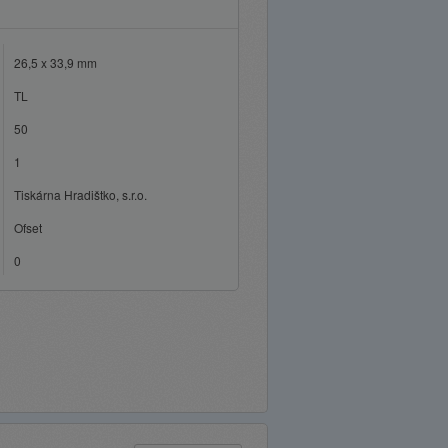
26,5 x 33,9 mm
TL
50
1
Tiskárna Hradištko, s.r.o.
Ofset
0