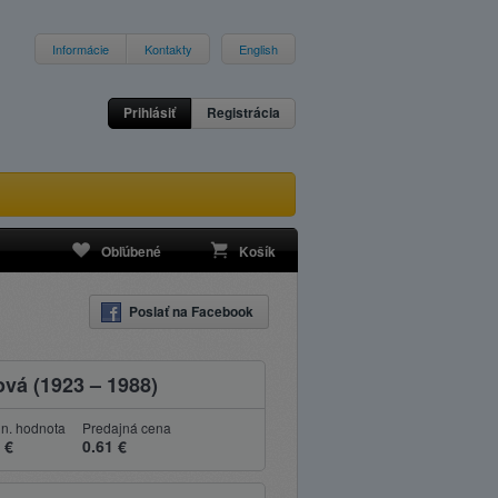
Informácie
Kontakty
English
Prihlásiť
Registrácia
Obľúbené
Košík
Poslať na Facebook
vá (1923 – 1988)
n. hodnota
Predajná cena
 €
0.61 €