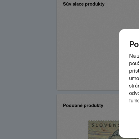
Súvisiace produkty
Podobné produkty