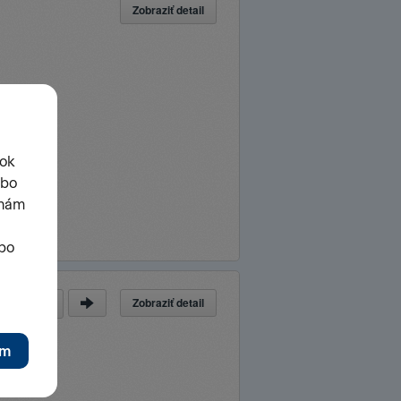
Zobraziť detail
Zobraziť detail
a
z
28