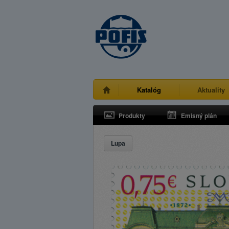
Katalóg
Aktuality
Produkty
Emisný plán
Lupa