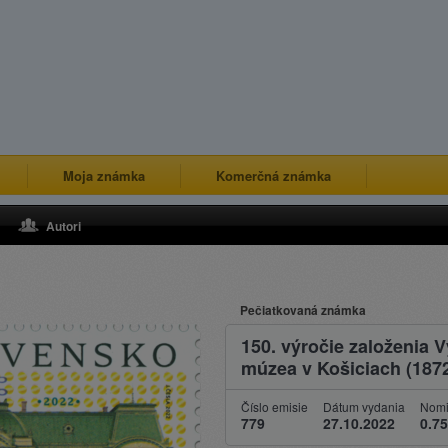
Moja známka
Komerčná známka
Autori
Pečiatkovaná známka
150. výročie založenia
múzea v Košiciach (187
Číslo emisie
Dátum vydania
Nomi
779
27.10.2022
0.75