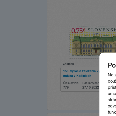
Známka
150. výročie založenia Východoslo
múzea v Košiciach
Číslo emisie
Dátum vydania
779
27.10.2022