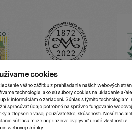
Pečiatka
FDC
venského
150. výročie založenia Východoslovenského
150. výr
múzea v Košiciach
múzea v 
Číslo emisie
Dátum vydania
Číslo emis
PPP 65/2
27.10.2022
FDC 779