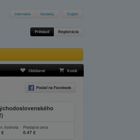
Informácie
Kontakty
English
Prihlásiť
Registrácia
Obľúbené
Košík
Poslať na Facebook
 Východoslovenského
2)
n. hodnota
Predajná cena
 €
0.47 €