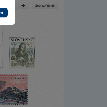
Zobraziť detail
a
z
69