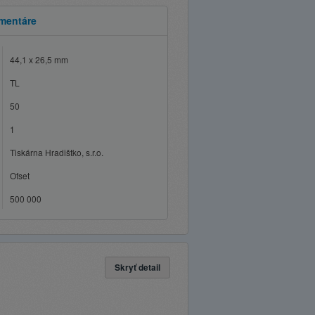
mentáre
44,1 x 26,5 mm
TL
50
1
Tiskárna Hradištko, s.r.o.
Ofset
500 000
Skryť detail