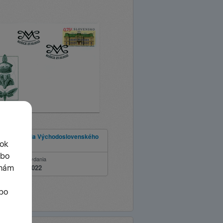
očie založenia Východoslovenského
Košiciach
ie
Dátum vydania
27.10.2022