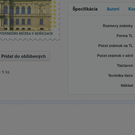
Špecifikácia
Autori
Ko
Rozmery známky
Forma TL
Počet známok na TL
Počet známok v sérii
Pridať do obľúbených
Tlačiareň
e
1
ks
Technika tlače
Náklad