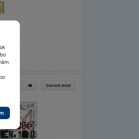
Zobraziť detail
a
z
73