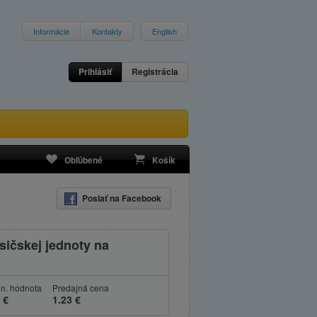
Informácie
Kontakty
English
Prihlásiť
Registrácia
Obľúbené
Košík
Poslať na Facebook
sičskej jednoty na
n. hodnota
Predajná cena
 €
1.23 €