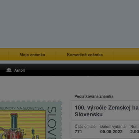
Moja známka
Komerčná známka
Autori
Pečiatkovaná známka
100. výročie Zemskej ha
Slovensku
Číslo emisie
Dátum vydania
Nomi
771
05.08.2022
2.00