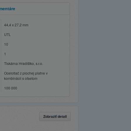
mentáre
44,4 x 27.2 mm
UTL
10
1
Tiskárna Hradištko, s.r.o.
Ocelotlač z plochej platne v
kombinácii s ofsetom
100 000
Zobraziť detail