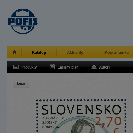
Katalóg
Aktuality
Moja známka
Produkty
Emisný plán
Autori
Lupa