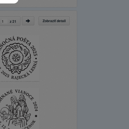
Zobraziť detail
a
z
21