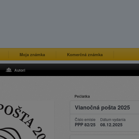
Moja známka
Komerčná známka
Autori
Pečiatka
Vianočná pošta 2025
Číslo emisie
Dátum vydania
PPP 82/25
08.12.2025