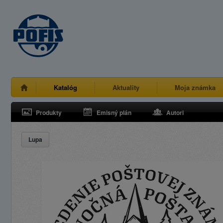
Katalóg
Aktuality
Moja známka
Produkty
Emisný plán
Autori
Lupa