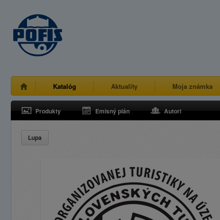
Katalóg
Aktuality
Moja známka
Produkty
Emisný plán
Autori
Lupa