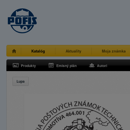
Katalóg
Aktuality
Moja známka
Produkty
Emisný plán
Autori
Lupa