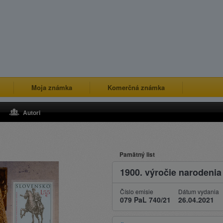
Moja známka
Komerčná známka
Autori
Pamätný list
1900. výročie narodenia
Číslo emisie
Dátum vydania
079 PaL 740/21
26.04.2021