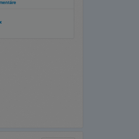
mentáre
x