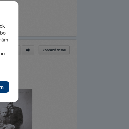
Zobraziť detail
a
z
87