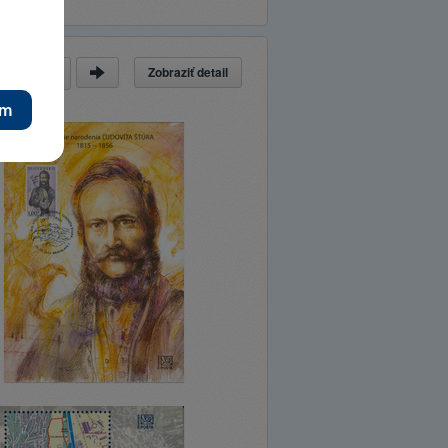
Zobraziť detail
a
z
63