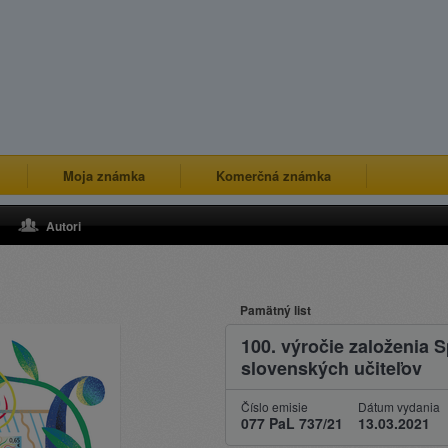
Moja známka
Komerčná známka
Autori
Pamätný list
100. výročie založenia
slovenských učiteľov
Číslo emisie
Dátum vydania
077 PaL 737/21
13.03.2021