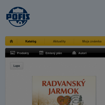
Katalóg
Aktuality
Moja známka
Produkty
Emisný plán
Autori
Lupa