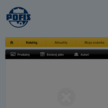
Katalóg
Aktuality
Moja známka
Produkty
Emisný plán
Autori