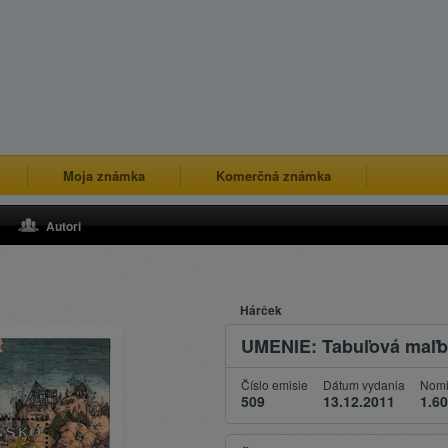
Moja známka
Komerčná známka
Autori
Hárček
UMENIE: Tabuľová maľb
Číslo emisie
Dátum vydania
Nomi
509
13.12.2011
1.60