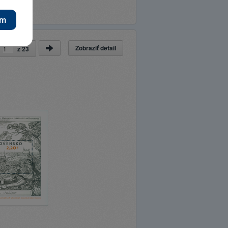
Zobraziť detail
a
z
23