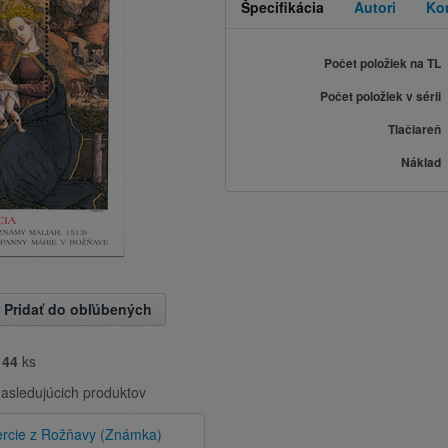
Špecifikácia
Autori
Ko
Počet položiek na TL
Počet položiek v sérii
Tlačiareň
Náklad
Pridať do obľúbených
e
44
ks
nasledujúcich produktov
rcie z Rožňavy (Známka)