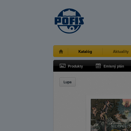
Katalóg
Aktuality
Produkty
Emisný plán
Lupa