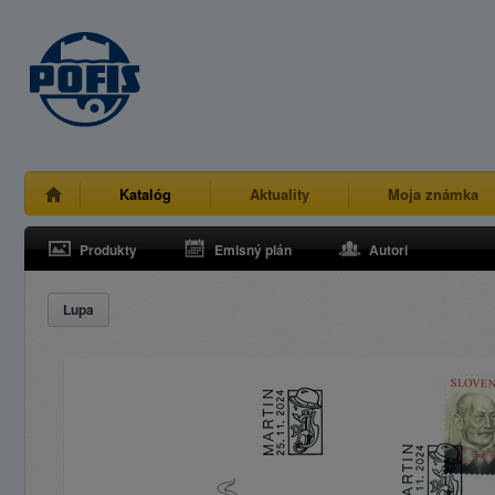
Katalóg
Aktuality
Moja známka
Produkty
Emisný plán
Autori
Lupa