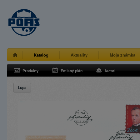
Katalóg
Aktuality
Moja známka
Produkty
Emisný plán
Autori
Lupa