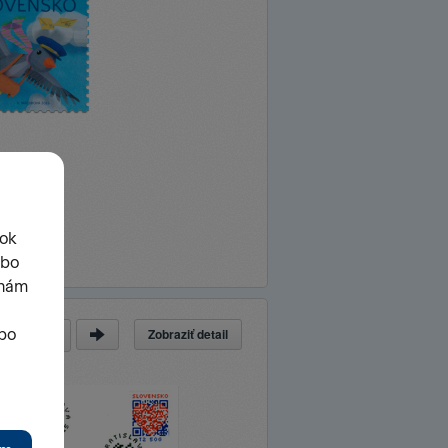
Zobraziť detail
z
113