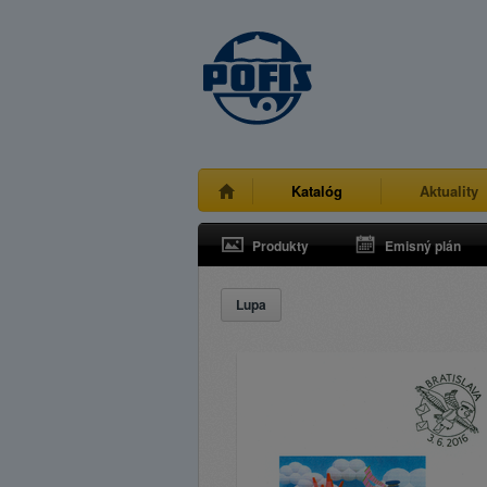
Katalóg
Aktuality
Produkty
Emisný plán
Lupa