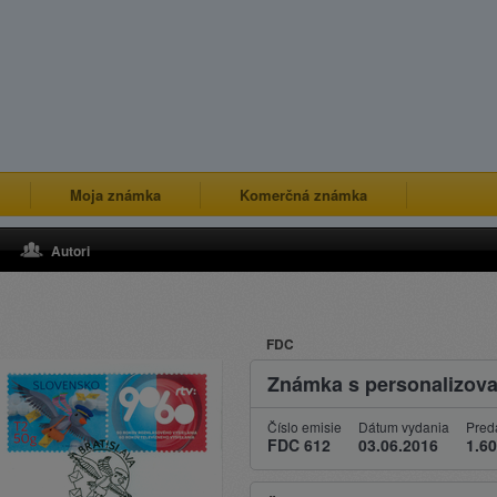
Moja známka
Komerčná známka
Autori
FDC
Známka s personalizova
Číslo emisie
Dátum vydania
Pred
FDC 612
03.06.2016
1.60