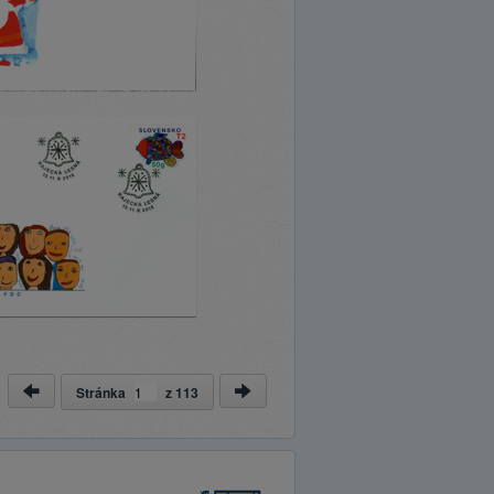
Stránka
z
113