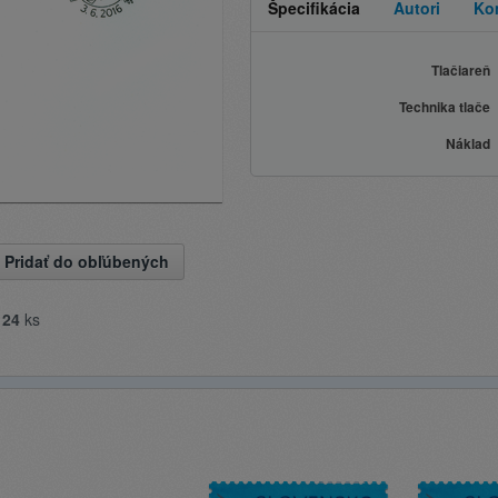
Špecifikácia
Autori
Ko
Tlačiareň
Technika tlače
Náklad
Pridať do obľúbených
e
24
ks