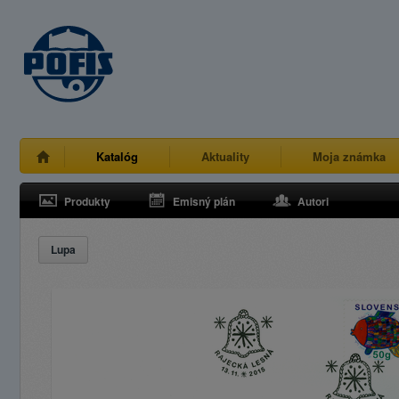
Katalóg
Aktuality
Moja známka
Produkty
Emisný plán
Autori
Lupa