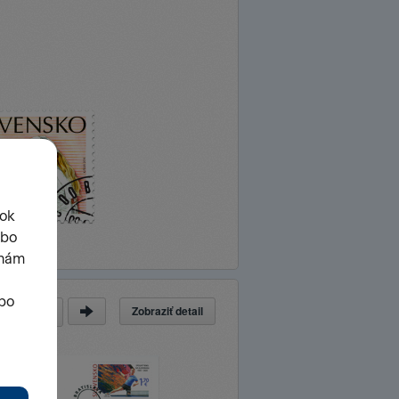
Zobraziť detail
a
z
32