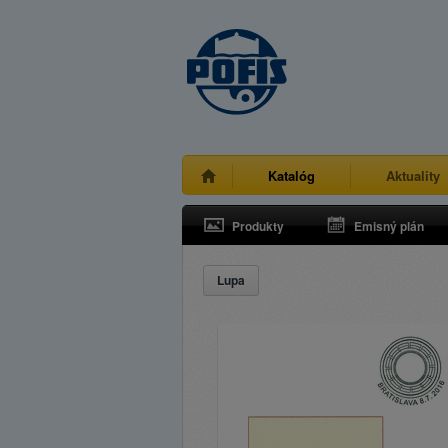
Katalóg
Aktuality
Produkty
Emisný plán
Lupa