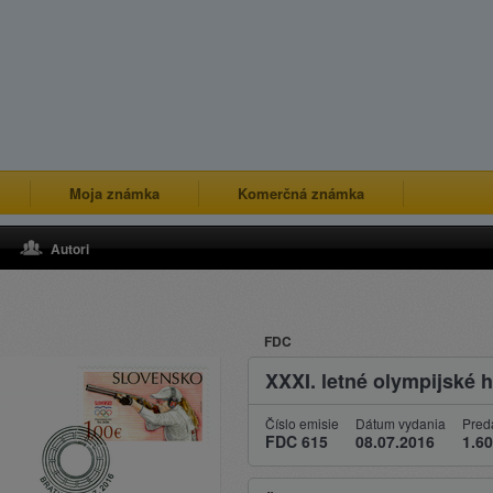
Moja známka
Komerčná známka
Autori
FDC
XXXI. letné olympijské h
Číslo emisie
Dátum vydania
Pred
FDC 615
08.07.2016
1.60