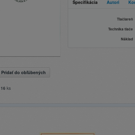
Špecifikácia
Autori
Ko
Tlačiareň
Technika tlače
Náklad
Pridať do obľúbených
e
16
ks