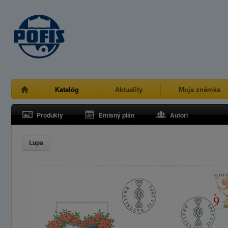
Katalóg
Aktuality
Moja známka
Produkty
Emisný plán
Autori
Lupa