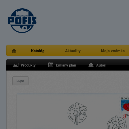
Katalóg
Aktuality
Moja známka
Produkty
Emisný plán
Autori
Lupa