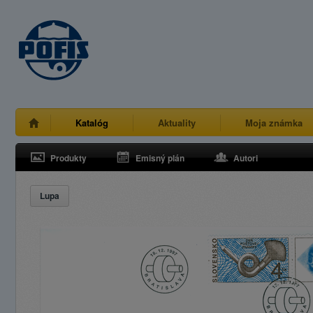
Katalóg
Aktuality
Moja známka
Produkty
Emisný plán
Autori
Lupa