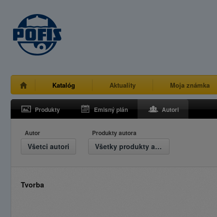
Katalóg
Aktuality
Moja známka
Produkty
Emisný plán
Autori
Autor
Produkty autora
Všetci autori
Všetky produkty autora
Tvorba