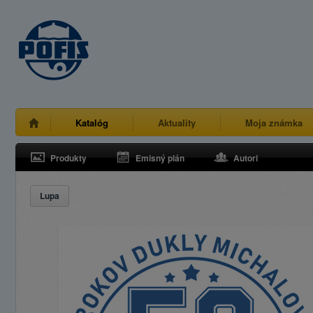
Katalóg
Aktuality
Moja známka
Produkty
Emisný plán
Autori
Lupa