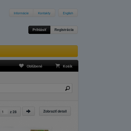
Informácie
Kontakty
English
Prihlásiť
Registrácia
Obľúbené
Košík
Zobraziť detail
a
z
28