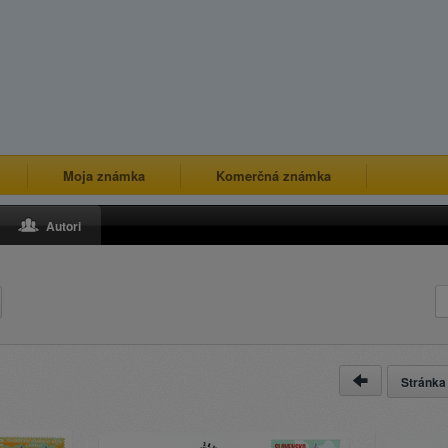
Moja známka
Komerčná známka
Autori
Stránk