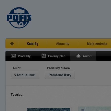
Katalóg
Aktuality
Moja známka
Produkty
Emisný plán
Autori
Autor
Produkty autora
Všetci autori
Pamätné listy
Tvorba