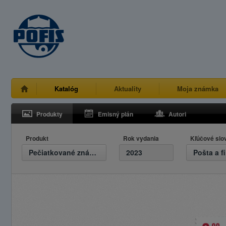
Katalóg
Aktuality
Moja známka
Produkty
Emisný plán
Autori
Produkt
Rok vydania
Kľúčové slo
Pečiatkované známky
2023
Pošta a fi