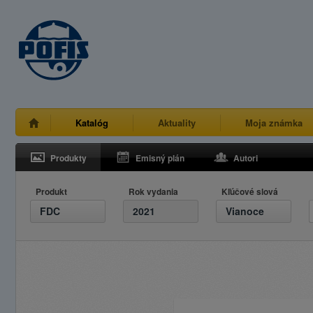
Katalóg
Aktuality
Moja známka
Produkty
Emisný plán
Autori
Produkt
Rok vydania
Kľúčové slová
FDC
2021
Vianoce